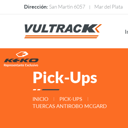
Dirección:
San Martin 6057
Mar del Plata
|
I
Pick-Ups
INICIO
PICK-UPS
|
|
TUERCAS ANTIROBO MCGARD