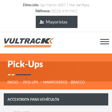
Dirección:
San Martin 6057
|
Mar del Plata
Teléfonos:
(0223) 478-9962
Mayoristas
Pick-Ups
INICIO
PICK-UPS
MARIPOSEROS - BRACCO
|
|
ACCESORIOS PARA VEHÍCULOS