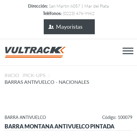
Dirección:
San Martin 6057
|
Mar del Plata
Teléfonos:
(0223) 478-9962
Mayoristas
INICIO
PICK-UPS
|
|
BARRAS ANTIVUELCO - NACIONALES
BARRA ANTIVUELCO
Código: 100079
BARRA MONTANA ANTIVUELCO PINTADA